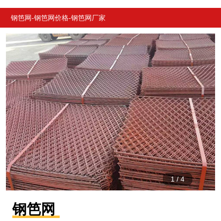
产品
介绍
详情
推荐
钢笆网-钢笆网价格-钢笆网厂家
1
/
4
钢笆网