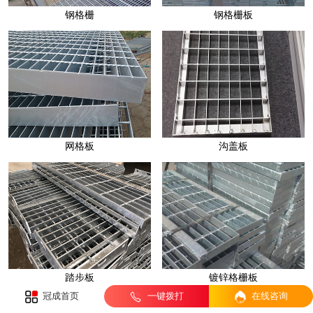
钢格栅
钢格栅板
网格板
沟盖板
踏步板
镀锌格栅板
冠成首页
一键拨打
在线咨询