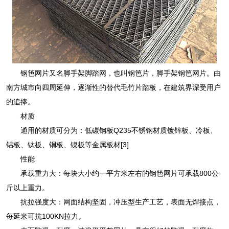
钢笆网片又名脚手架脚踏网，也叫钢笆片，脚手架钢笆网片。由
南方城市向四周延伸，逐渐性的替代毛竹片踏板，在建筑界深受用户
的追捧。
材质
通用的材质可分为：低碳钢板Q235不锈钢材质镀锌板、冷板、
铝板、钛板、铜板、镍板等金属板材[3]
性能
承载重力大：每块大小约一平方米左右的钢笆网片可承载800公
斤以上重力。
抗拉强度大：网面结构坚固，冲压型生产工艺，表面无焊接点，
每延米可抗100KN拉力。