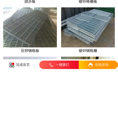
踏步板
镀锌格栅板
压焊钢格板
镀锌钢格栅
冠成首页
一键拨打
在线咨询
排水沟盖板
楼梯踏步板