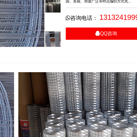
固、美观、用途广泛等特点编织方式先...
131324199
咨询电话：
QQ咨询