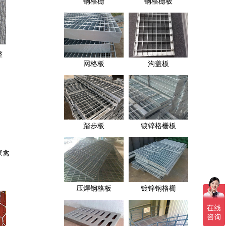
钢格栅
钢格栅板
整
网格板
沟盖板
踏步板
镀锌格栅板
家禽
压焊钢格板
镀锌钢格栅