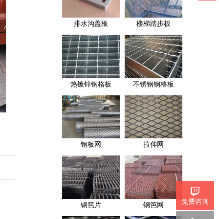
排水沟盖板
楼梯踏步板
热镀锌钢格板
不锈钢钢格板
钢板网
拉伸网
免费咨询
钢笆片
钢笆网