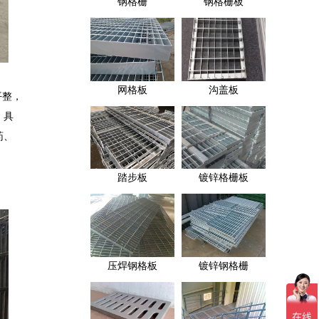
钢格栅
钢格栅板
网格板
沟盖板
平整，
：具
药、
踏步板
镀锌格栅板
压焊钢格板
镀锌钢格栅