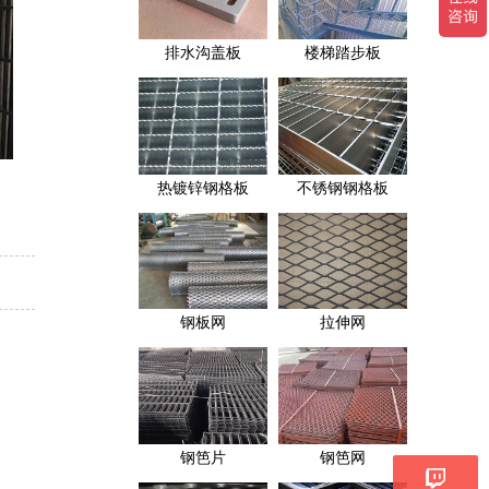
排水沟盖板
楼梯踏步板
热镀锌钢格板
不锈钢钢格板
钢板网
拉伸网
钢笆片
钢笆网