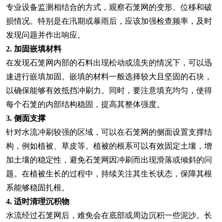
专业设备监测相结合的方式，观察石笼网的变形、位移和破
损情况。特别是在汛期或暴雨后，应该加强检查频率，及时
发现问题并作出响应。
2. 加固嵌填材料
在发现石笼网内部的石料出现松动或流失的情况下，可以迅
速进行嵌填加固。嵌填的材料一般选择较大且坚固的石块，
以确保能够有效抵挡冲刷力。同时，要注意填充均匀，使得
每个石笼的内部结构稳固，提高其整体强度。
3. 侧面支撑
针对水流冲刷较强的区域，可以在石笼网的侧面设置支撑结
构，例如植被、草皮等。植被的根系可以有效固定土壤，增
加土壤的稳定性，避免石笼网因冲刷而出现滑落或倾斜的问
题。在植被生长的过程中，持续关注其生长状态，保障其根
系能够稳固扎根。
4. 适时清理沉积物
水流经过石笼网后，难免会在底部或周边沉积一些泥沙。长